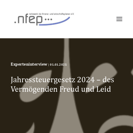
FORTBILDUNG
EXPERTENINTERVIEWS
ÜBER UNS
Experteninterview
|
01.01.2025
LOG IN
Jahressteuergesetz 2024 – des
Vermögenden Freud und Leid